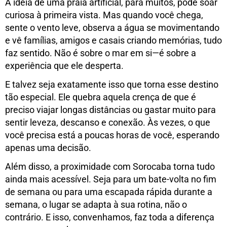
A ideia de uma praia artificial, para muitos, pode soar
curiosa à primeira vista. Mas quando você chega,
sente o vento leve, observa a água se movimentando
e vê famílias, amigos e casais criando memórias, tudo
faz sentido. Não é sobre o mar em si—é sobre a
experiência que ele desperta.
E talvez seja exatamente isso que torna esse destino
tão especial. Ele quebra aquela crença de que é
preciso viajar longas distâncias ou gastar muito para
sentir leveza, descanso e conexão. Às vezes, o que
você precisa está a poucas horas de você, esperando
apenas uma decisão.
Além disso, a proximidade com Sorocaba torna tudo
ainda mais acessível. Seja para um bate-volta no fim
de semana ou para uma escapada rápida durante a
semana, o lugar se adapta à sua rotina, não o
contrário. E isso, convenhamos, faz toda a diferença