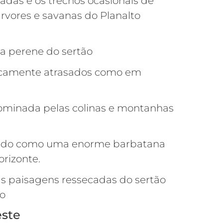
adas e os trechos ocasionais de
árvores e savanas do Planalto
ca perene do sertão
camente atrasados como em
 dominada pelas colinas e montanhas
estado como uma enorme barbatana
orizonte.
nas paisagens ressecadas do sertão
co
este