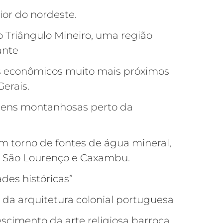
ior do nordeste.
 Triângulo Mineiro, uma região
ante
s econômicos muito mais próximos
erais.
agens montanhosas perto da
m torno de fontes de água mineral,
de São Lourenço e Caxambu.
ades históricas”
a arquitetura colonial portuguesa
escimento da arte religiosa barroca